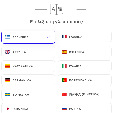
633 ΑΞΙΟΛΌΓΗΣΗ
RESTAURANT GASTRONOMIQUE MAROCAIN
Επιλέξτε τη γλώσσα σας:
Επιλέξτε τη γλώσσα σας:
10 Rue Mignard
75116 Paris France
ΓΑΛΛΙΚΆ
ΓΑΛΛΙΚΆ
ΕΛΛΗΝΙΚΆ
ΕΛΛΗΝΙΚΆ
ΑΓΓΛΙΚΆ
ΑΓΓΛΙΚΆ
ΙΣΠΑΝΙΚΆ
ΙΣΠΑΝΙΚΆ
ΚΑΤΑΛΑΝΙΚΆ
ΚΑΤΑΛΑΝΙΚΆ
ΙΤΑΛΙΚΆ
ΙΤΑΛΙΚΆ
ΓΕΡΜΑΝΙΚΆ
ΓΕΡΜΑΝΙΚΆ
ΠΟΡΤΟΓΑΛΙΚΆ
ΠΟΡΤΟΓΑΛΙΚΆ
简体中文 (ΚΙΝΈΖΙΚΑ)
简体中文 (ΚΙΝΈΖΙΚΑ)
ΣΟΥΗΔΙΚΆ
ΣΟΥΗΔΙΚΆ
ΙΑΠΩΝΙΚΆ
ΙΑΠΩΝΙΚΆ
ΡΩΣΙΚΆ
ΡΩΣΙΚΆ