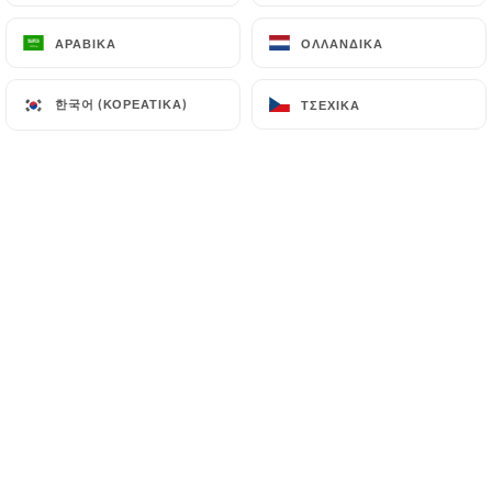
Cher(e)s client(e),
Nous vous informons que le
ΑΡΑΒΙΚΆ
ΑΡΑΒΙΚΆ
ΟΛΛΑΝΔΙΚΆ
ΟΛΛΑΝΔΙΚΆ
restaurant sera fermé du 26 juillet
au 26 août inclus.
한국어 (ΚΟΡΕΆΤΙΚΑ)
한국어 (ΚΟΡΕΆΤΙΚΑ)
ΤΣΈΧΙΚΑ
ΤΣΈΧΙΚΑ
Nous aurons le plaisir de vous
retrouver dès le 27 août pour de
nouvelles dégustations.
Merci de votre compréhension et
bel été à tous !
Ποιοι είμαστε;
Situé au cœur du 16e arrondissement