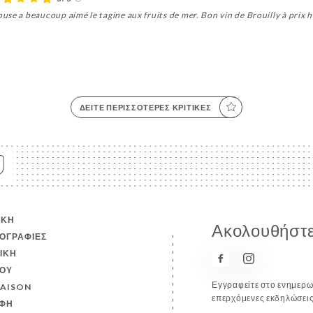
se a beaucoup aimé le tagine aux fruits de mer. Bon vin de Brouilly à prix 
ΔΕΊΤΕ ΠΕΡΙΣΣΌΤΕΡΕΣ ΚΡΙΤΙΚΈΣ
ΙΚΉ
Ακολουθήστε 
ΟΓΡΑΦΊΕΣ
ΤΙΚΉ
ΟΎ
Εγγραφείτε στο ενημερωτ
RAISON
επερχόμενες εκδηλώσεις
ΦΉ