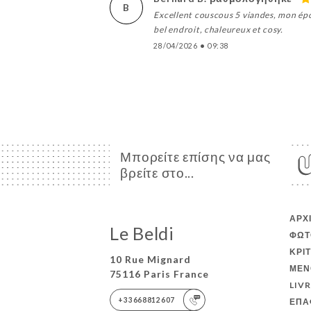
B
Excellent couscous 5 viandes, mon épou
bel endroit, chaleureux et cosy.
28/04/2026
•
09:38
Μπορείτε επίσης να μας
βρείτε στο...
ΑΡΧ
Le Beldi
ΦΩΤ
ΚΡΙ
10 Rue Mignard
ΜΕΝ
75116 Paris France
LIV
+33668812607
ΕΠΑ