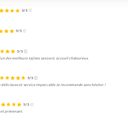
5/5
5/5
5/5
un des meilleurs tajines savouré, accueil chaleureux.
5/5
 délicieuse et service impeccable Je recommande sans hésiter !
5/5
 et prévenant.