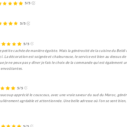
5/5
5/5
5/5
 petite cachée de manière égoïste. Mais la générosité de la cuisine du Beldi 
ci. La décoration est soignée et chaleureuse, le service est bien au dessus d
que je ne peux pas y dîner je fais le choix de la commande qui est également
i envoûtantes.
5/5
eaucoup apprécié le couscous, avec une vraie saveur du sud du Maroc, génére
ulièrement agréable et attentionnée. Une belle adresse où l’on se sent bien,
5/5