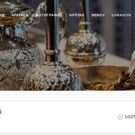
ΚΉ
ΚΡΆΤΗΣΗ
ΦΩΤΟΓΡΑΦΊΕΣ
ΚΡΙΤΙΚΉ
ΜΕΝΟΎ
LIVRAISON
i
100%