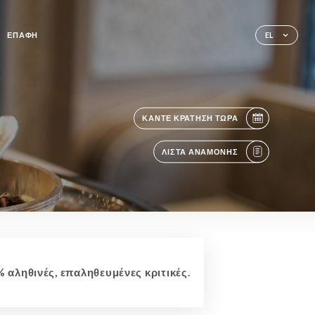
ΕΠΑΦΉ
EL
ΚΆΝΤΕ ΚΡΆΤΗΣΗ ΤΏΡΑ
ΛΊΣΤΑ ΑΝΑΜΟΝΉΣ
 αληθινές, επαληθευμένες κριτικές.