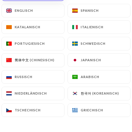
ENGLISCH
ENGLISCH
SPANISCH
SPANISCH
Minhee K. bewertete
M
KATALANISCH
KATALANISCH
ITALIENISCH
ITALIENISCH
5/5
05/07/2026
•
07:16
PORTUGIESISCH
PORTUGIESISCH
SCHWEDISCH
SCHWEDISCH
Rafi M. bewertete
R
简体中文 (CHINESISCH)
简体中文 (CHINESISCH)
JAPANISCH
JAPANISCH
5/5
05/07/2026
•
06:40
RUSSISCH
RUSSISCH
ARABISCH
ARABISCH
René C. bewertete
R
한국어 (KOREANISCH)
한국어 (KOREANISCH)
NIEDERLÄNDISCH
NIEDERLÄNDISCH
5/5
Magnifique repas..tres certainement l'un
TSCHECHISCH
TSCHECHISCH
GRIECHISCH
GRIECHISCH
des meilleurs tajines savouré, accueil
chaleureux.