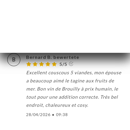
particulièrement agréable et attentionnée.
Une belle adresse où l’on se sent bien,
avec une cuisine authentique et un service
convivial.
29/04/2026
•
08:40
Bernard B. bewertete
B
5/5
Excellent couscous 5 viandes, mon épouse
a beaucoup aimé le tagine aux fruits de
mer. Bon vin de Brouilly à prix humain, le
tout pour une addition correcte. Très bel
endroit, chaleureux et cosy.
28/04/2026
•
09:38