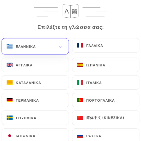
633 ΑΞΙΟΛΌΓΗΣΗ
RESTAURANT GASTRONOMIQUE MAROCAIN
Επιλέξτε τη γλώσσα σας:
Επιλέξτε τη γλώσσα σας:
10 Rue Mignard
75116 Paris France
ΓΑΛΛΙΚΆ
ΓΑΛΛΙΚΆ
ΕΛΛΗΝΙΚΆ
ΕΛΛΗΝΙΚΆ
ΑΓΓΛΙΚΆ
ΑΓΓΛΙΚΆ
ΙΣΠΑΝΙΚΆ
ΙΣΠΑΝΙΚΆ
ΚΑΤΑΛΑΝΙΚΆ
ΚΑΤΑΛΑΝΙΚΆ
ΙΤΑΛΙΚΆ
ΙΤΑΛΙΚΆ
ΓΕΡΜΑΝΙΚΆ
ΓΕΡΜΑΝΙΚΆ
ΠΟΡΤΟΓΑΛΙΚΆ
ΠΟΡΤΟΓΑΛΙΚΆ
简体中文 (ΚΙΝΈΖΙΚΑ)
简体中文 (ΚΙΝΈΖΙΚΑ)
ΣΟΥΗΔΙΚΆ
ΣΟΥΗΔΙΚΆ
ΙΑΠΩΝΙΚΆ
ΙΑΠΩΝΙΚΆ
ΡΩΣΙΚΆ
ΡΩΣΙΚΆ