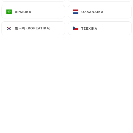
Cher(e)s client(e),
Nous vous informons que le
ΑΡΑΒΙΚΆ
ΑΡΑΒΙΚΆ
ΟΛΛΑΝΔΙΚΆ
ΟΛΛΑΝΔΙΚΆ
restaurant sera fermé du 26 juillet
au 26 août inclus.
한국어 (ΚΟΡΕΆΤΙΚΑ)
한국어 (ΚΟΡΕΆΤΙΚΑ)
ΤΣΈΧΙΚΑ
ΤΣΈΧΙΚΑ
Nous aurons le plaisir de vous
retrouver dès le 27 août pour de
nouvelles dégustations.
Merci de votre compréhension et
bel été à tous !
Ποιοι είμαστε;
Situé au cœur du 16e arrondissement