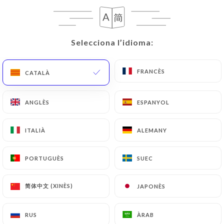
633 RESSENYA
RESTAURANT GASTRONOMIQUE MAROCAIN
Selecciona l’idioma:
Selecciona l’idioma:
10 Rue Mignard
75116 Paris France
FRANCÈS
FRANCÈS
CATALÀ
CATALÀ
ANGLÈS
ANGLÈS
ESPANYOL
ESPANYOL
ITALIÀ
ITALIÀ
ALEMANY
ALEMANY
PORTUGUÈS
PORTUGUÈS
SUEC
SUEC
简体中文 (XINÈS)
简体中文 (XINÈS)
JAPONÈS
JAPONÈS
RUS
RUS
ÀRAB
ÀRAB