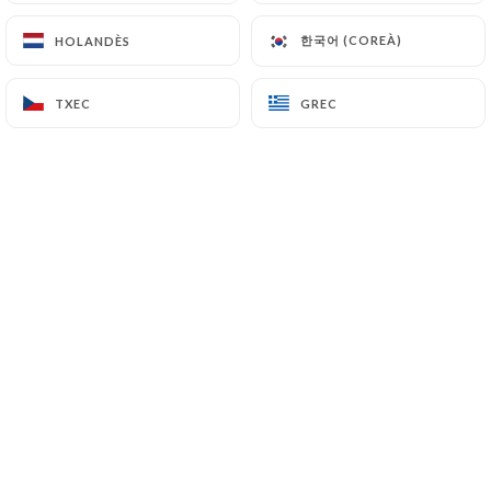
Cher(e)s client(e),
Nous vous informons que le
한국어 (COREÀ)
한국어 (COREÀ)
HOLANDÈS
HOLANDÈS
restaurant sera fermé du 26 juillet
au 26 août inclus.
TXEC
TXEC
GREC
GREC
Nous aurons le plaisir de vous
retrouver dès le 27 août pour de
nouvelles dégustations.
Merci de votre compréhension et
bel été à tous !
Qui som?
Situé au cœur du 16e arrondissement