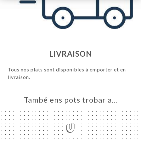
LIVRAISON
Tous nos plats sont disponibles à emporter et en
livraison.
ICI
També ens pots trobar a…
RVAR
ERIA
ENYES
RTA