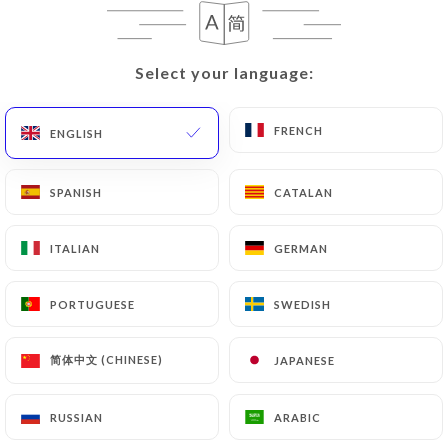
633 REVIEW
RESTAURANT GASTRONOMIQUE MAROCAIN
Select your language:
Select your language:
10 Rue Mignard
75116 Paris France
FRENCH
FRENCH
ENGLISH
ENGLISH
SPANISH
SPANISH
CATALAN
CATALAN
ITALIAN
ITALIAN
GERMAN
GERMAN
PORTUGUESE
PORTUGUESE
SWEDISH
SWEDISH
简体中文 (CHINESE)
简体中文 (CHINESE)
JAPANESE
JAPANESE
RUSSIAN
RUSSIAN
ARABIC
ARABIC