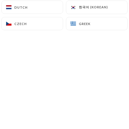
Cher(e)s client(e),
한국어 (KOREAN)
한국어 (KOREAN)
DUTCH
DUTCH
Nous vous informons que le
restaurant sera fermé du 26 juillet
au 26 août inclus.
CZECH
CZECH
GREEK
GREEK
Nous aurons le plaisir de vous
retrouver dès le 27 août pour de
nouvelles dégustations.
Merci de votre compréhension et
bel été à tous !
Who are we?
Situé au cœur du 16e arrondissement