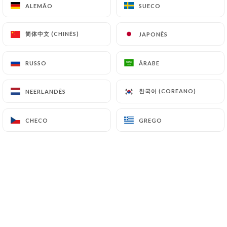
ALEMÃO
ALEMÃO
SUECO
SUECO
简体中文 (CHINÊS)
简体中文 (CHINÊS)
JAPONÊS
JAPONÊS
RUSSO
RUSSO
ÁRABE
ÁRABE
한국어 (COREANO)
한국어 (COREANO)
NEERLANDÊS
NEERLANDÊS
CHECO
CHECO
GREGO
GREGO